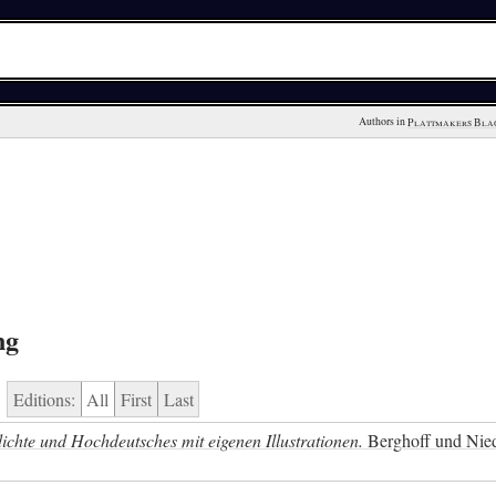
Authors in 
Plattmakers Bla
ng
Editions:
All
First
Last
chte und Hochdeutsches mit eigenen Illustrationen.
Berghoff und Nied