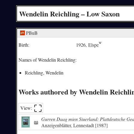
Wendelin Reichling – Low Saxon
PBuB
Birth:
1926,
Elspe
Names of Wendelin Reichling:
Reichling, Wendelin
Works authored by Wendelin Reichli
⛶︎
View:
Gurren Daag mien Siuerland: Plattdeutsche Gedi
📖
Anzeigenblätter, Lennestadt [1987]