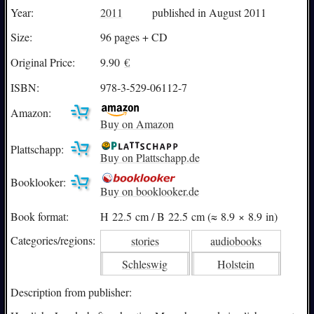
Year:
2011
published in August 2011
Size:
96 pages + CD
Original Price:
9.90
€
ISBN:
978-3-529-06112-7
Amazon:
Buy on Amazon
Plattschapp:
Buy on Plattschapp.de
Booklooker:
Buy on booklooker.de
Book format:
H 22.5 cm / B 22.5 cm (≈ 8.9 × 8.9 in)
Categories/
regions:
stories
audiobooks
Schleswig
Holstein
Description from publisher: