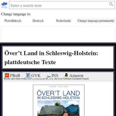
Change language to:
Plattdüütsch
Deutsch
Nederlands
Change language permanently
Över’t Land in Schleswig-Holstein:
plattdeutsche Texte
PBuB
GVK
INS
Amazon
Books and other works in 
Plattmakers Black
, the Low German Literature Search