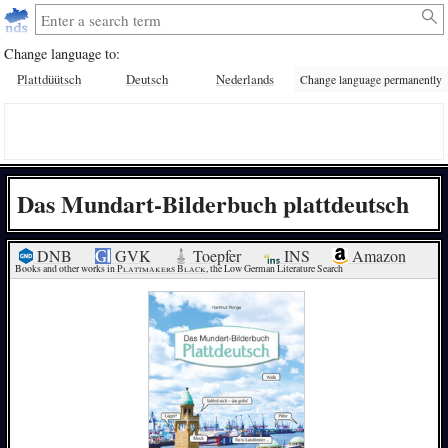
Change language to:
Plattdüütsch
Deutsch
Nederlands
Change language permanently
Das Mundart-Bilderbuch plattdeutsch
DNB
GVK
Toepfer
INS
Amazon
Books and other works in 
Plattmakers Black
, the Low German Literature Search