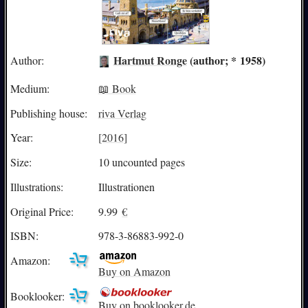
Hartmut Ronge
(author; * 1958)
Author:
Medium:
📖 Book
Publishing house:
riva Verlag
Year:
[2016]
Size:
10 uncounted pages
Illustrations:
Illustrationen
Original Price:
9.99
€
ISBN:
978-3-86883-992-0
Amazon:
Buy on Amazon
Booklooker:
Buy on booklooker.de