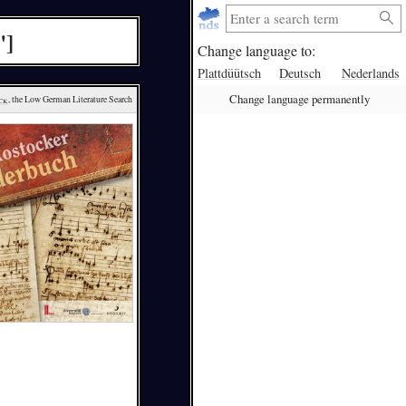
"]
Change language to:
Plattdüütsch
Deutsch
Nederlands
Change language permanently
ck
, the Low German Literature Search