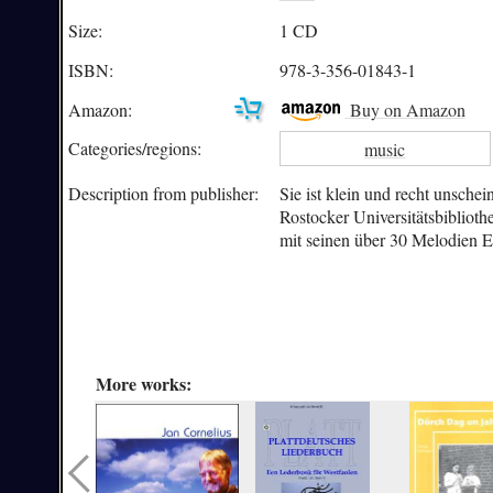
Size:
1 CD
ISBN:
978-3-356-01843-1
Amazon:
Buy on Amazon
Categories/
regions:
music
Description from publisher:
Sie ist klein und recht unschei
Rostocker Universitätsbiblioth
mit seinen über 30 Melodien Ei
More works: