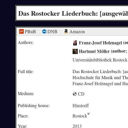
Das Rostocker Liederbuch: [ausgewä
PBuB
DNB
Amazon
Franz-Josef Holznagel
(a
Authors:
Hartmut Möller
(author; 
Universitätsbibliothek Rostock
Full title:
Das Rostocker Liederbuch: [a
Hochschule für Musik und Thea
Franz-Josef Holznagel und Har
Medium:
💿 CD
Publishing house:
Hinstorff
Place:
Rostock
Year:
2013