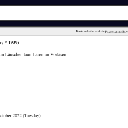
Books and other works in 
Plattmakers Bla
r; * 1939)
un Läuschen taun Läsen un Vörläsen
ctober 2022 (Tuesday)