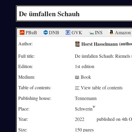
De ümfallen Schauh
PBuB
DNB
GVK
INS
Amazon
Horst Hasselmann
(autho
Author:
Full title:
De ümfallen Schauh: Riemels 
Edition:
1st edition
Medium:
📖 Book
Table of contents:
View table of contents
Publishing house:
Tennemann
Place:
Schwerin
Year:
2022
published on 4th O
Size:
150 pages