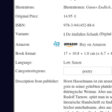
Illustrations:
Illustrationen:
Günter Endlich
Original Price:
14.95
€
ISBN:
978-3-941452-88-6
Variants:
⭳
De ümfallen Schauh
(Digital
Amazon:
Buy on Amazon
Book format:
17 × 10.8 × 1.0 cm (≈ 6.7 × 4
Language:
Low Saxon
Categories/
regions:
poetry
Description from publisher:
Horst Hasselmann ist ein neue
gern in seiner geliebten platt
thüringische Weimar. Aber auch
Rudolf Tarnow, spürt man in s
literarische Handschrift zu f
höchst unterhaltsame, aber a