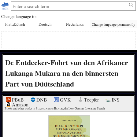
Change language to:
Plattdüütsch
Deutsch
Nederlands
Change language permanently
De Entdecker-Fohrt vun den Afrikaner
Lukanga Mukara na den binnersten
Part vun Düütschland
PBuB
DNB
GVK
Toepfer
INS
Amazon
Books and other works in 
Plattmakers Black
, the Low German Literature Search