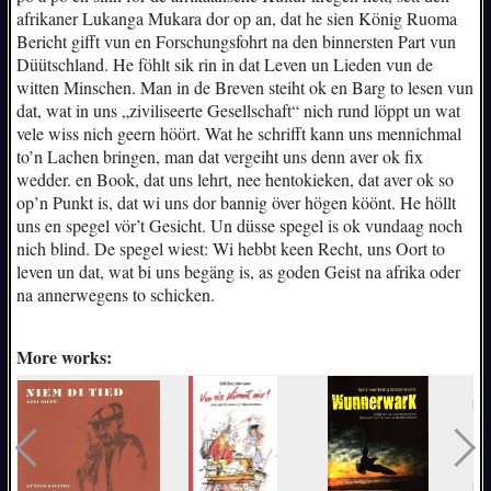
afrikaner Lukanga Mukara dor op an, dat he sien König Ruoma
Bericht gifft vun en Forschungsfohrt na den binnersten Part vun
Düütschland. He föhlt sik rin in dat Leven un Lieden vun de
witten Minschen. Man in de Breven steiht ok en Barg to lesen vun
dat, wat in uns „ziviliseerte Gesellschaft“ nich rund löppt un wat
vele wiss nich geern höört. Wat he schrifft kann uns mennichmal
to’n Lachen bringen, man dat vergeiht uns denn aver ok fix
wedder. en Book, dat uns lehrt, nee hentokieken, dat aver ok so
op’n Punkt is, dat wi uns dor bannig över högen köönt. He höllt
uns en spegel vör’t Gesicht. Un düsse spegel is ok vundaag noch
nich blind. De spegel wiest: Wi hebbt keen Recht, uns Oort to
leven un dat, wat bi uns begäng is, as goden Geist na afrika oder
na annerwegens to schicken.
More works: