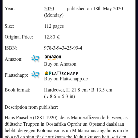
Year:
2020
published on 18th May 2020
(Monday)
Size:
112 pages
Original Price:
12.80
€
ISBN:
978-3-943425-99-4
Amazon:
Buy on Amazon
Plattschapp:
Buy on Plattschapp.de
Book format:
Hardcover, H 21.8 cm / B 13.5 cm
(≈ 8.6 × 5.3 in)
Description from publisher:
Hans Paasche (1881-1920), de as Marineoffizeer dorbi weer, as
düütsche Truppen in Oostafrika Oprohr un Opstand daalslaan
hebbt, de gegen Kolonialismus un Militarismus angahn is un de
pö a pö en sinn för de afrikaansche Kultur kregen hett, sett den