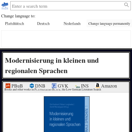
Change language to:
Plattdüütsch
Deutsch
Nederlands
Change language permanently
Modernisierung in kleinen und
regionalen Sprachen
PBuB
DNB
GVK
INS
Amazon
Books and other works in 
Plattmakers Black
, the Low German Literature Search