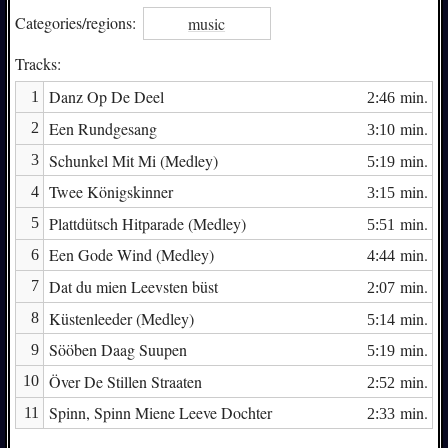
Categories/
regions:
music
Tracks:
Danz Op De Deel
min.
1
2:46
Een Rundgesang
min.
2
3:10
Schunkel Mit Mi (Medley)
min.
3
5:19
Twee Königskinner
min.
4
3:15
Plattdütsch Hitparade (Medley)
min.
5
5:51
Een Gode Wind (Medley)
min.
6
4:44
Dat du mien Leevsten büst
min.
7
2:07
Küstenleeder (Medley)
min.
8
5:14
Sööben Daag Suupen
min.
9
5:19
Över De Stillen Straaten
min.
10
2:52
Spinn, Spinn Miene Leeve Dochter
min.
11
2:33