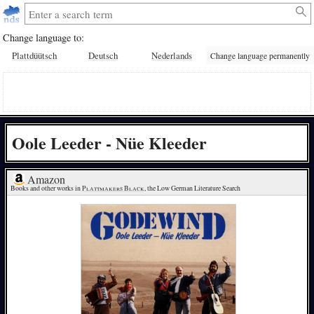
Change language to:
Plattdüütsch
Deutsch
Nederlands
Change language permanently
Oole Leeder - Nüe Kleeder
Amazon
Books and other works in 
Plattmakers Black
, the Low German Literature Search