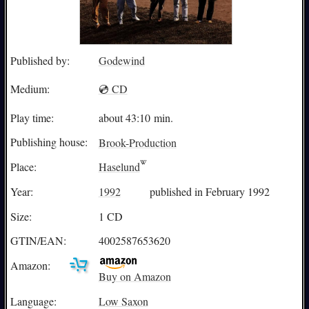
Published by:
Godewind
Medium:
💿 CD
Play time:
about
43:10
min.
Publishing house:
Brook-Production
Place:
Haselund
Year:
1992
published in February 1992
Size:
1 CD
GTIN/EAN:
4002587653620
Amazon:
Buy on Amazon
Language:
Low Saxon