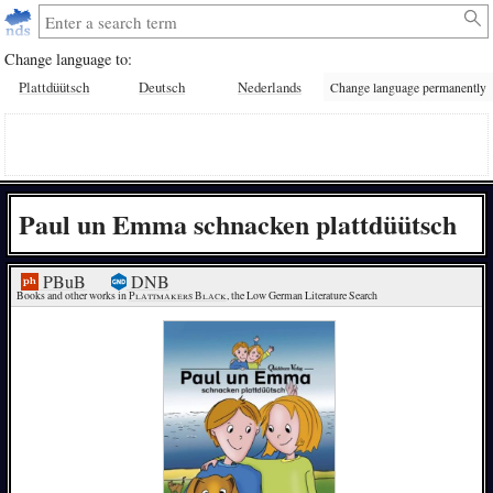
Change language to:
Plattdüütsch
Deutsch
Nederlands
Change language permanently
Paul un Emma schnacken plattdüütsch
PBuB
DNB
Books and other works in 
Plattmakers Black
, the Low German Literature Search