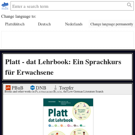
Change language to:
Plattdüütsch
Deutsch
Nederlands
Change language permanently
Platt - dat Lehrbook: Ein Sprachkurs
für Erwachsene
PBuB
DNB
Toepfer
Books and other works in 
Plattmakers Black
, the Low German Literature Search