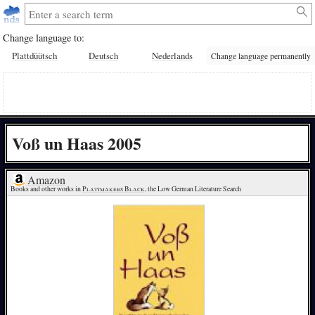
Change language to:
Plattdüütsch
Deutsch
Nederlands
Change language permanently
Voß un Haas 2005
Amazon
Books and other works in 
Plattmakers Black
, the Low German Literature Search