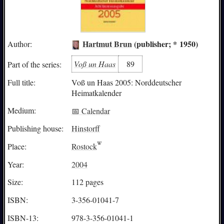
Hartmut Brun
(publisher; * 1950)
Author:
Voß un Haas
89
Part of the series:
Full title:
Voß un Haas 2005: Norddeutscher
Heimatkalender
Medium:
📅 Calendar
Publishing house:
Hinstorff
Place:
Rostock
Year:
2004
Size:
112 pages
ISBN:
3-356-01041-7
ISBN-13:
978-3-356-01041-1