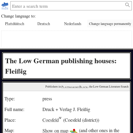
Change language to:
Plattdüütsch
Deutsch
Nederlands
Change language permanently
The Low German publishing houses:
Fleißig
Publishers in 
Plattmakers Black
, the Low German Literature Search
Type:
press
Full name:
Druck + Verlag J. Fleißig
Place:
Coesfeld
(Coesfeld (district))
Map:
Show on map
(and other ones in the