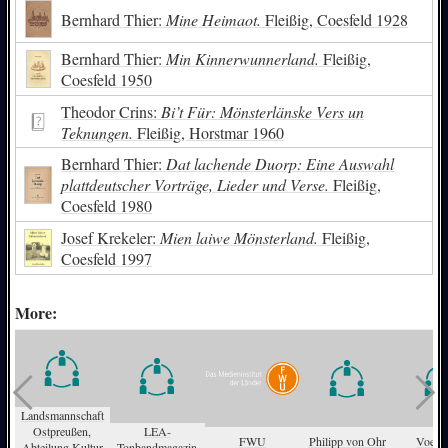
Bernhard Thier:
Mine Heimaot.
Fleißig, Coesfeld 1928
Bernhard Thier:
Min Kinnerwunnerland.
Fleißig,
Coesfeld 1950
Theodor Crins:
Bi’t Für: Mönsterlänske Vers un
Teknungen.
Fleißig, Horstmar 1960
Bernhard Thier:
Dat lachende Duorp: Eine Auswahl
plattdeutscher Vorträge, Lieder und Verse.
Fleißig,
Coesfeld 1980
Josef Krekeler:
Mien laiwe Mönsterland.
Fleißig,
Coesfeld 1997
More:
Landsmannschaft
Ostpreußen,
LEA-
FWU
Philipp von Ohr
Voegel
Abteilung Kultur
Tonbandmagazin