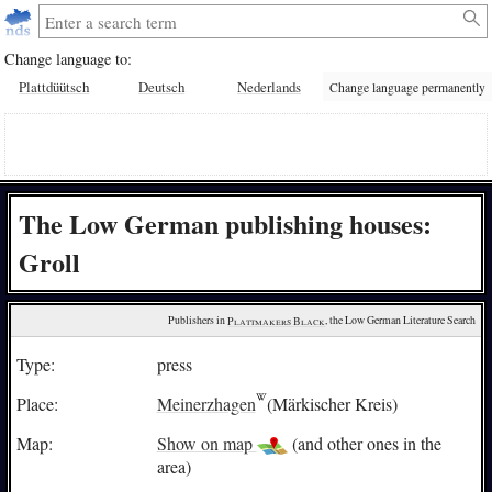
Change language to:
Plattdüütsch
Deutsch
Nederlands
Change language permanently
The Low German publishing houses:
Groll
Publishers in 
Plattmakers Black
, the Low German Literature Search
Type:
press
Place:
Meinerzhagen
(Märkischer Kreis)
Map:
Show on map
(and other ones in the
area)