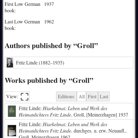
First Low German
1937
book:
Last Low German
1962
book:
Authors published by “Groll”
Fritz Linde
(1882–1935)
Works published by “Groll”
⛶︎
View:
Editions:
All
First
Last
Fritz Linde:
Hiarkelmai: Leben und Werk des
Heimatdichters Fritz Linde.
Groll, [Meinerzhagen] 1937
Fritz Linde:
Hiarkelmai: Leben und Werk des
Heimatdichters Fritz Linde.
durchges. u. erw. Neuaufl.,
Groll, Meinerzhagen 1962