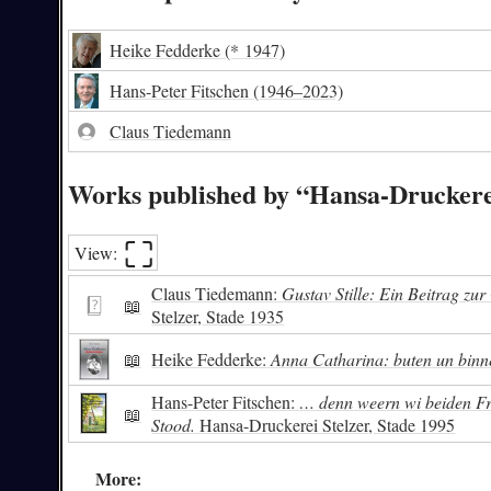
Heike Fedderke
(* 1947)
Hans-Peter Fitschen
(1946–2023)
Claus Tiedemann
Works published by “Hansa-Druckere
⛶︎
View:
Claus Tiedemann:
Gustav Stille: Ein Beitrag zu
📖
Stelzer, Stade 1935
📖
Heike Fedderke:
Anna Catharina: buten un binn
Hans-Peter Fitschen:
… denn weern wi beiden Fr
📖
Stood.
Hansa-Druckerei Stelzer, Stade 1995
More: