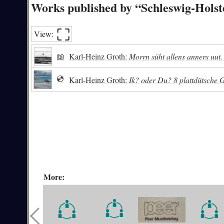
Works published by “Schleswig-Holst
⛶︎
View:
📖
Karl-Heinz Groth:
Morrn süht allens anners uut.
💿
Karl-Heinz Groth:
Ik? oder Du? 8 plattdütsche 
More: