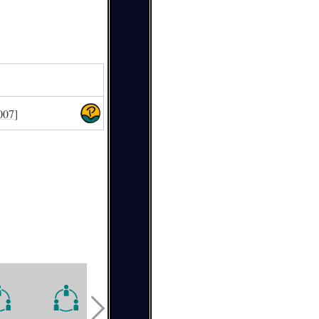
]
007]