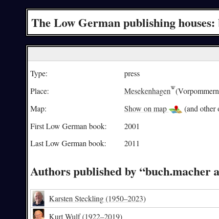
The Low German publishing houses: 
Type:
press
Place:
Mesekenhagen
(Vorpommern-
Map:
Show on map
(and other o
First Low German book:
2001
Last Low German book:
2011
Authors published by “buch.macher a
Karsten Steckling
(1950–2023)
Kurt Wulf
(1922–2019)