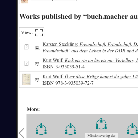
Works published by “buch.macher au
⛶︎
View:
Karsten Steckling:
Freundschaft, Fründschaft, D
📖
Freundschaft" aus dem Leben in der DDR und 
Kurt Wulf:
Kiek eis rin un läs eis na: Vertellers
📖
ISBN
3-935039-51-4
Kurt Wulf:
Över disse Brügg kannst du gahn: Lüt
📖
ISBN
978-3-935039-72-7
More:
Missionsverlag der