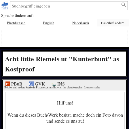
Sprache ändern auf:
Plattdüütsch
English
Nederlands
Dauerhaft ändern
Acht lütte Riemels ut "Kunterbunt" as
Kostproof
PBuB
GVK
INS
Bücher und andere Werke in 
Plattmakers Black
, der plattdeutschen Literatursuche
Hilf uns!
Wenn du dieses Buch/Werk besitzt, mache doch ein Foto davon
und sende es uns zu!