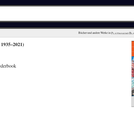
Bücher und andere Werke in 
Plattmakers Bl
 1935–2021)
eederbook