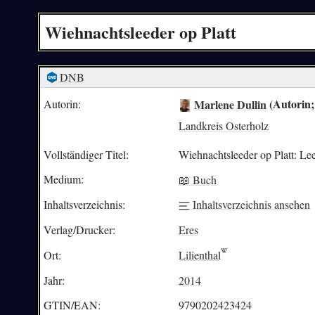
Wiehnachtsleeder op Platt
DNB
Marlene Dullin
(Autorin;
Autorin:
Landkreis Osterholz
Vollständiger Titel:
Wiehnachtsleeder op Platt: L
Medium:
📖 Buch
Inhaltsverzeichnis:
Inhaltsverzeichnis ansehen
Verlag/Drucker:
Eres
Ort:
Lilienthal
Jahr:
2014
GTIN/EAN:
9790202423424