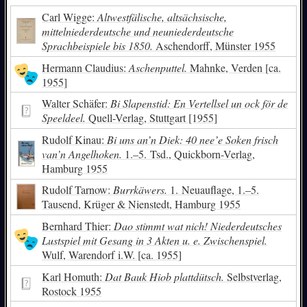
Carl Wigge:
Altwestfälische, altsächsische,
mittelniederdeutsche und neuniederdeutsche
Sprachbeispiele bis 1850.
Aschendorff, Münster 1955
Hermann Claudius:
Aschenputtel.
Mahnke, Verden [ca.
1955]
Walter Schäfer:
Bi Slapenstid: En Vertellsel un ock för de
Speeldeel.
Quell-Verlag, Stuttgart [1955]
Rudolf Kinau:
Bi uns an’n Diek: 40 nee’e Soken frisch
van’n Angelhoken.
1.–5. Tsd., Quickborn-Verlag,
Hamburg 1955
Rudolf Tarnow:
Burrkäwers.
1. Neuauflage, 1.–5.
Tausend, Krüger & Nienstedt, Hamburg 1955
Bernhard Thier:
Dao stimmt wat nich! Niederdeutsches
Lustspiel mit Gesang in 3 Akten u. e. Zwischenspiel.
Wulf, Warendorf i.W. [ca. 1955]
Karl Homuth:
Dat Bauk Hiob plattdütsch.
Selbstverlag,
Rostock 1955