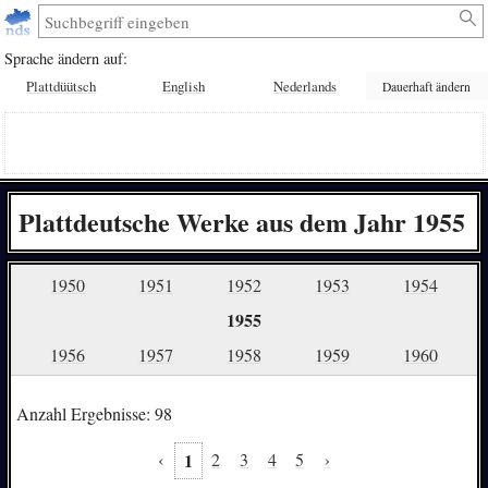
Sprache ändern auf:
Plattdüütsch
English
Nederlands
Dauerhaft ändern
Plattdeutsche Werke aus dem Jahr 1955
1950
1951
1952
1953
1954
1955
1956
1957
1958
1959
1960
Anzahl Ergebnisse: 98
‹
1
2
3
4
5
›