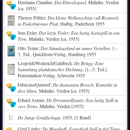
Hermann Claudius:
Dat Düwelsspeel.
Mahnke, Verden
[ca. 1955]
Therese Pöhler:
Dat kleine Wolkenschiep vull Reymsels
in Paderbüörner Platt.
Halbig, Paderborn 1955
Jens Exler:
Dat letzte Föder: Een lustig Aarnspill in een
Törn.
Mahnke, Verden [ca. 1955]
Otto Tenne:
Dat Sünndagskind un anner Vertellen.
1.–
3. Tsd., Quickborn-Verlag, Hamburg 1955
Leopoldi/Woderich/Gahlbeck:
De Brügg: Eine
Sammlung plattdeutscher Dichtung.
[1.–5. Tsd.],
Petermänken-Verlag, Schwerin 1955
Fabricius/Quistorf:
De diamanten Brosch: Komödie in
drei Akten.
Mahnke, Verden [ca. 1955]
Erhard Asmus:
De Droommilljonär: Een lustig Spill in
veer Törns.
Mahnke, Verden [1955]
De Junge Grååfschupp.
1955, [1 Band]
Gerd Lüpke:
De Moorhoff: Eernsthaft Spill in fief Törns.