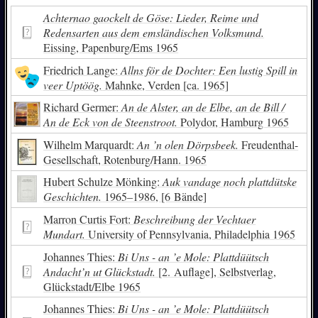
Achternao gaockelt de Göse: Lieder, Reime und
Redensarten aus dem emsländischen Volksmund.
Eissing, Papenburg/Ems 1965
Friedrich Lange:
Allns för de Dochter: Een lustig Spill in
veer Uptöög.
Mahnke, Verden [ca. 1965]
Richard Germer:
An de Alster, an de Elbe, an de Bill /
An de Eck von de Steenstroot.
Polydor, Hamburg 1965
Wilhelm Marquardt:
An ’n olen Dörpsbeek.
Freudenthal-
Gesellschaft, Rotenburg/Hann. 1965
Hubert Schulze Mönking:
Auk vandage noch plattdütske
Geschichten.
1965–1986, [6 Bände]
Marron Curtis Fort:
Beschreibung der Vechtaer
Mundart.
University of Pennsylvania, Philadelphia 1965
Johannes Thies:
Bi Uns - an ’e Mole: Plattdüütsch
Andacht’n ut Glückstadt.
[2. Auflage], Selbstverlag,
Glückstadt/Elbe 1965
Johannes Thies:
Bi Uns - an ’e Mole: Plattdüütsch