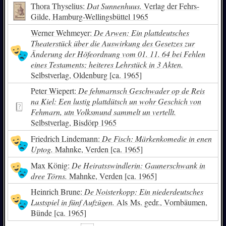
Thora Thyselius:
Dat Sunnenhuus.
Verlag der Fehrs-
Gilde, Hamburg-Wellingsbüttel 1965
Werner Wehmeyer:
De Arwen: Ein plattdeutsches
Theaterstück über die Auswirkung des Gesetzes zur
Änderung der Höfeordnung vom 01. 11. 64 bei Fehlen
eines Testaments; heiteres Lehrstück in 3 Akten.
Selbstverlag, Oldenburg [ca. 1965]
Peter Wiepert:
De fehmarnsch Geschwader op de Reis
na Kiel: Een lustig plattdütsch un wohr Geschich von
Fehmarn, utn Volksmund sammelt un vertellt.
Selbstverlag, Bisdörp 1965
Friedrich Lindemann:
De Fisch: Märkenkomedie in enen
Uptog.
Mahnke, Verden [ca. 1965]
Max König:
De Heiratsswindlerin: Gaunerschwank in
dree Törns.
Mahnke, Verden [ca. 1965]
Heinrich Brune:
De Noisterkopp: Ein niederdeutsches
Lustspiel in fünf Aufzügen.
Als Ms. gedr., Vornbäumen,
Bünde [ca. 1965]