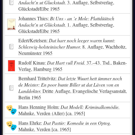
Andacht’n ut Gluckstadt.
3. Auflage, Selbstverlag,
Glückstadt/Elbe 1965
Johannes Thies:
Bi Uns - an ’e Mole: Plattdüütsch
Andacht’n ut Glückstadt.
1. Auflage, Selbstverlag,
Glückstadt/Elbe 1965
Edert/Ketelsen:
Dat harr noch leeger warrn kunnt:
Schleswig-holsteinischer Humor.
8. Auflage, Wachholtz,
Neumünster 1965
Rudolf Kinau:
Dat Hart vull Freid.
37.–43. Tsd., Baken-
Verlag, Hamburg 1965
Bernhard Trittelvitz:
Dat letzte Wuurt hett ümmer noch
de Meister: En poor bunte Biller ut dat Läven von en
Landdokter.
Dritte Auflage, Evangelische Verlagsanstalt,
Berlin 1965
Hans Henning Holm:
Dat Modell: Kriminalkomödie.
Mahnke, Verden (Aller) [ca. 1965]
Hans Ehrke:
Dat Pastür: Komedie in een Optog.
Mahnke, Verden [ca. 1965]