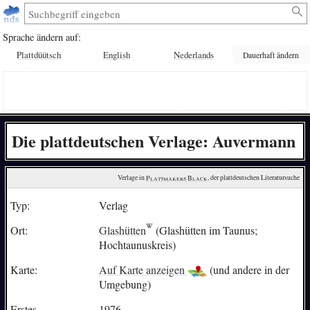
Sprache ändern auf:
Plattdüütsch
English
Nederlands
Dauerhaft ändern
Die plattdeutschen Verlage: Auvermann
Verlage in 
Plattmakers Black
, der plattdeutschen Literatursuche
Typ:
Verlag
Ort:
Glashütten
(Glashütten im Taunus;
Hochtaunuskreis)
Karte:
Auf Karte anzeigen
(und andere in der
Umgebung)
Erstes
1976