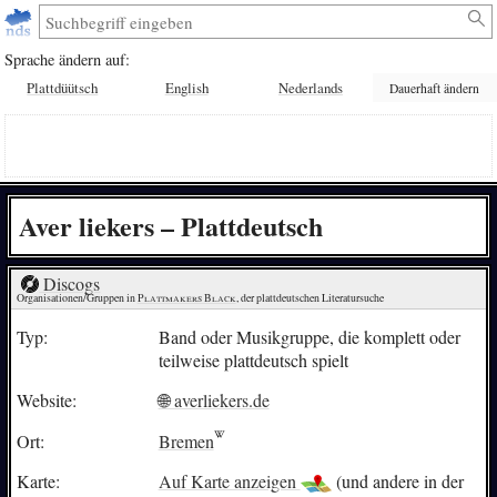
Sprache ändern auf:
Plattdüütsch
English
Nederlands
Dauerhaft ändern
Aver liekers – Plattdeutsch
Discogs
Organisationen/Gruppen in 
Plattmakers Black
, der plattdeutschen Literatursuche
Typ:
Band oder Musikgruppe, die komplett oder
teilweise plattdeutsch spielt
Website:
🌐 averliekers.de
Ort:
Bremen
Karte:
Auf Karte anzeigen
(und andere in der