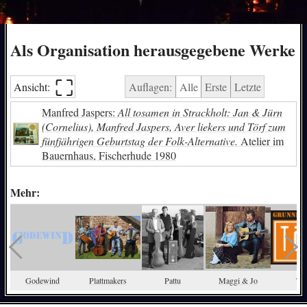
Als Organisation herausgegebene Werke
⛶︎
Ansicht:
Auflagen:
Alle
Erste
Letzte
Manfred Jaspers:
All tosamen in Strackholt: Jan & Jürn
(Cornelius), Manfred Jaspers, Aver liekers und Törf zum
fünfjährigen Geburtstag der Folk-Alternative.
Atelier im
Bauernhaus, Fischerhude 1980
Mehr:
Godewind
Plattmakers
Pattu
Maggi & Jo
Tör