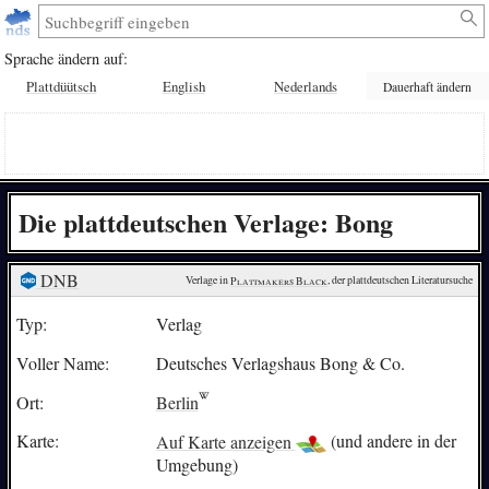
Sprache ändern auf:
Plattdüütsch
English
Nederlands
Dauerhaft ändern
Die plattdeutschen Verlage: Bong
DNB
Verlage in 
Plattmakers Black
, der plattdeutschen Literatursuche
Typ:
Verlag
Voller Name:
Deutsches Verlagshaus Bong & Co.
Ort:
Berlin
Karte:
Auf Karte anzeigen
(und andere in der
Umgebung)