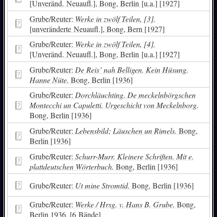
[Unveränd. Neuaufl.], Bong, Berlin [u.a.] [1927]
Grube/Reuter:
Werke in zwölf Teilen, [3].
[unveränderte Neuaufl.], Bong, Bern [1927]
Grube/Reuter:
Werke in zwölf Teilen, [4].
[Unveränd. Neuaufl.], Bong, Berlin [u.a.] [1927]
Grube/Reuter:
De Reis’ nah Belligen. Kein Hüsung.
Hanne Nüte.
Bong, Berlin [1936]
Grube/Reuter:
Dorchläuchting. De meckelnbörgschen
Montecchi un Capuletti. Urgeschicht von Meckelnborg.
Bong, Berlin [1936]
Grube/Reuter:
Lebensbild; Läuschen un Rimels.
Bong,
Berlin [1936]
Grube/Reuter:
Schurr-Murr. Kleinere Schriften. Mit e.
plattdeutschen Wörterbuch.
Bong, Berlin [1936]
Grube/Reuter:
Ut mine Stromtid.
Bong, Berlin [1936]
Grube/Reuter:
Werke / Hrsg. v. Hans B. Grube.
Bong,
Berlin 1936, [6 Bände]