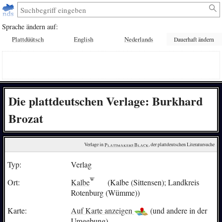
Sprache ändern auf:
Plattdüütsch
English
Nederlands
Dauerhaft ändern
Die plattdeutschen Verlage: Burkhard
Brozat
Verlage in 
Plattmakers Black
, der plattdeutschen Literatursuche
Typ:
Verlag
Ort:
Kalbe
(Kalbe (Sittensen); Landkreis
Rotenburg (Wümme))
Karte:
Auf Karte anzeigen
(und andere in der
Umgebung)