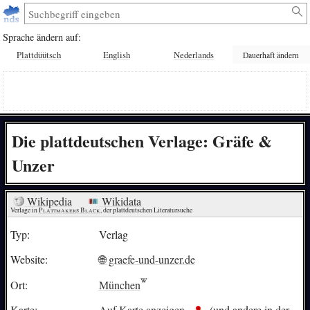
Sprache ändern auf:
Plattdüütsch
English
Nederlands
Dauerhaft ändern
Die plattdeutschen Verlage: Gräfe &
Unzer
Wikipedia
Wikidata
Verlage in 
Plattmakers Black
, der plattdeutschen Literatursuche
Typ:
Verlag
Website:
🌐 graefe-und-unzer.de
Ort:
München
Karte:
Auf Karte anzeigen
(und andere in der