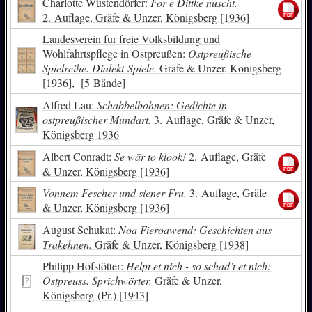
Charlotte Wüstendörfer:
For e Dittke nuscht.
2. Auflage, Gräfe & Unzer, Königsberg [1936]
Landesverein für freie Volksbildung und
Wohlfahrtspflege in Ostpreußen:
Ostpreußische
Spielreihe. Dialekt-Spiele.
Gräfe & Unzer, Königsberg
[1936], [5 Bände]
Alfred Lau:
Schabbelbohnen: Gedichte in
ostpreußischer Mundart.
3. Auflage, Gräfe & Unzer,
Königsberg 1936
Albert Conradt:
Se wär to klook!
2. Auflage, Gräfe
& Unzer, Königsberg [1936]
Vonnem Fescher und siener Fru.
3. Auflage, Gräfe
& Unzer, Königsberg [1936]
August Schukat:
Noa Fieroawend: Geschichten aus
Trakehnen.
Gräfe & Unzer, Königsberg [1938]
Philipp Hofstötter:
Helpt et nich - so schad’t et nich:
Ostpreuss. Sprichwörter.
Gräfe & Unzer,
Königsberg (Pr.) [1943]