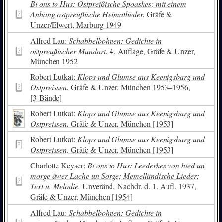
Bi ons to Hus: Ostpreißische Spoaskes; mit einem
Anhang ostpreußische Heimatlieder.
Gräfe &
Unzer/Elwert, Marburg 1949
Alfred Lau:
Schabbelbohnen: Gedichte in
ostpreußischer Mundart.
4. Auflage, Gräfe & Unzer,
München 1952
Robert Lutkat:
Klops und Glumse aus Keenigsbarg und
Ostpreissen.
Gräfe & Unzer, München 1953–1956,
[3 Bände]
Robert Lutkat:
Klops und Glumse aus Keenigsbarg und
Ostpreissen.
Gräfe & Unzer, München [1953]
Robert Lutkat:
Klops und Glumse aus Keenigsbarg und
Ostpreissen.
Gräfe & Unzer, München [1953]
Charlotte Keyser:
Bi ons to Hus: Leederkes von hied un
morge äwer Lache un Sorge; Memelländische Lieder;
Text u. Melodie.
Unveränd. Nachdr. d. 1. Aufl. 1937,
Gräfe & Unzer, München [1954]
Alfred Lau:
Schabbelbohnen: Gedichte in