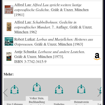
Alfred Lau:
Alfred Lau spricht weitere lustige
ostpreußische Gedichte.
Gräfe & Unzer, München
[1961]
Alfred Lau:
Schabbelbohnen: Gedichte in
ostpreußischer Mundart.
7. Auflage, Gräfe & Unzer,
München 1962
Robert Lutkat:
Lorbas und Marjellchen: Heiteres aus
Ostpreussen.
Gräfe & Unzer, München [1963]
Antje Schunka:
Lorbasse und andere Leutchen.
Gräfe & Unzer, München [1973],
ISBN
3-7742-3415-9
Mehr:
Volker Stein,
Buchhandlung
Heimatverein
Jörg Lühmann
Zephelius
Lampr