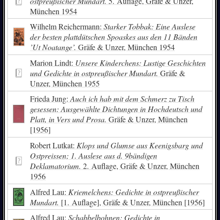
ostpreußischer Mundart.
5. Auflage, Gräfe & Unzer,
München 1954
Wilhelm Reichermann:
Starker Tobbak: Eine Auslese
der besten plattdütschen Spoaskes aus den 11 Bänden
’Ut Noatange’.
Gräfe & Unzer, München 1954
Marion Lindt:
Unsere Kinderchens: Lustige Geschichten
und Gedichte in ostpreußischer Mundart.
Gräfe &
Unzer, München 1955
Frieda Jung:
Auch ich hab mit dem Schmerz zu Tisch
gesessen: Ausgewählte Dichtungen in Hochdeutsch und
Platt, in Vers und Prosa.
Gräfe & Unzer, München
[1956]
Robert Lutkat:
Klops und Glumse aus Keenigsbarg und
Ostpreissen; 1. Auslese aus d. 9bändigen
Deklamatorium.
2. Auflage, Gräfe & Unzer, München
1956
Alfred Lau:
Kriemelchens: Gedichte in ostpreußischer
Mundart.
[1. Auflage], Gräfe & Unzer, München [1956]
Alfred Lau:
Schabbelbohnen: Gedichte in