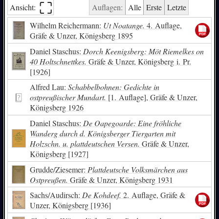
⛶︎
Ansicht:
Auflagen:
Alle
Erste
Letzte
Wilhelm Reichermann:
Ut Noatange.
4. Auflage,
Gräfe & Unzer, Königsberg 1895
Daniel Staschus:
Dorch Keenigsberg: Möt Riemelkes on
40 Holtschnettkes.
Gräfe & Unzer, Königsberg i. Pr.
[1926]
Alfred Lau:
Schabbelbohnen: Gedichte in
ostpreußischer Mundart.
[1. Auflage], Gräfe & Unzer,
Königsberg 1926
Daniel Staschus:
De Oapegoarde: Eine fröhliche
Wanderg durch d. Königsberger Tiergarten mit
Holzschn. u. plattdeutschen Versen.
Gräfe & Unzer,
Königsberg [1927]
Grudde/Ziesemer:
Plattdeutsche Volksmärchen aus
Ostpreußen.
Gräfe & Unzer, Königsberg 1931
Sachs/Audirsch:
De Kohdeef.
2. Auflage, Gräfe &
Unzer, Königsberg [1936]