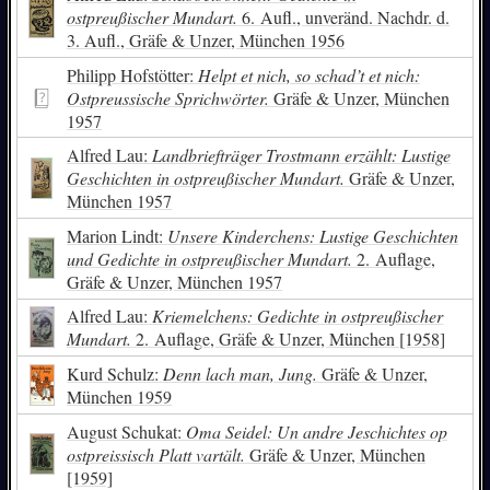
ostpreußischer Mundart.
6. Aufl., unveränd. Nachdr. d.
3. Aufl., Gräfe & Unzer, München 1956
Philipp Hofstötter:
Helpt et nich, so schad’t et nich:
Ostpreussische Sprichwörter.
Gräfe & Unzer, München
1957
Alfred Lau:
Landbriefträger Trostmann erzählt: Lustige
Geschichten in ostpreußischer Mundart.
Gräfe & Unzer,
München 1957
Marion Lindt:
Unsere Kinderchens: Lustige Geschichten
und Gedichte in ostpreußischer Mundart.
2. Auflage,
Gräfe & Unzer, München 1957
Alfred Lau:
Kriemelchens: Gedichte in ostpreußischer
Mundart.
2. Auflage, Gräfe & Unzer, München [1958]
Kurd Schulz:
Denn lach man, Jung.
Gräfe & Unzer,
München 1959
August Schukat:
Oma Seidel: Un andre Jeschichtes op
ostpreissisch Platt vartält.
Gräfe & Unzer, München
[1959]