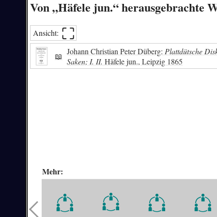
Von „Häfele jun.“ herausgebrachte 
⛶︎
Ansicht:
Johann Christian Peter Düberg:
Plattdütsche Dis
📖
Saken; I. II.
Häfele jun., Leipzig 1865
Mehr: