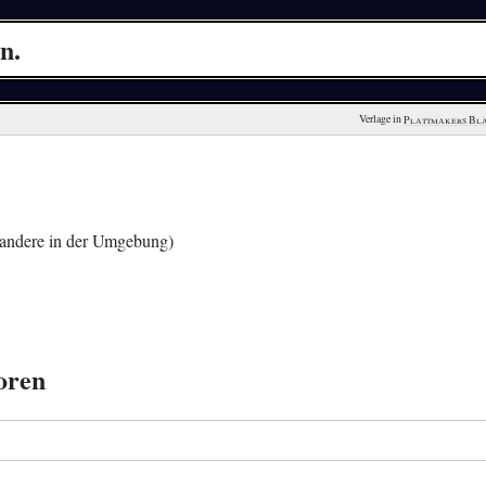
n.
Verlage in 
Plattmakers Bl
andere in der Umgebung)
toren