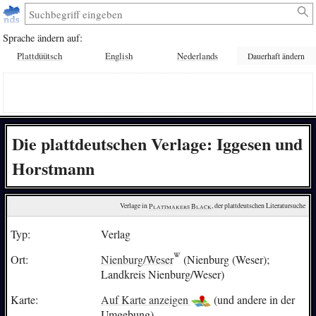
Sprache ändern auf:
Plattdüütsch
English
Nederlands
Dauerhaft ändern
Die plattdeutschen Verlage: Iggesen und
Horstmann
Verlage in 
Plattmakers Black
, der plattdeutschen Literatursuche
Typ:
Verlag
Ort:
Nienburg/Weser
(Nienburg (Weser);
Landkreis Nienburg/Weser)
Karte:
Auf Karte anzeigen
(und andere in der
Umgebung)