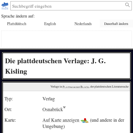
Sprache ändern auf:
Plattdüütsch
English
Nederlands
Dauerhaft ändern
Die plattdeutschen Verlage: J. G.
Kisling
Verlage in 
Plattmakers Black
, der plattdeutschen Literatursuche
Typ:
Verlag
Ort:
Osnabrück
Karte:
Auf Karte anzeigen
(und andere in der
Umgebung)