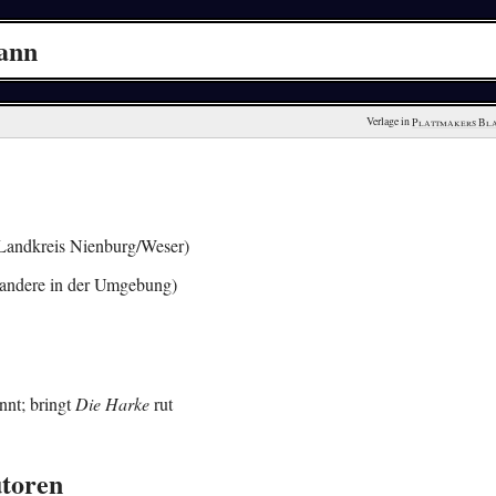
mann
Verlage in 
Plattmakers Bl
Landkreis Nienburg/Weser)
andere in der Umgebung)
nnt; bringt
Die Harke
rut
utoren