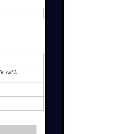
’n wat!
J.