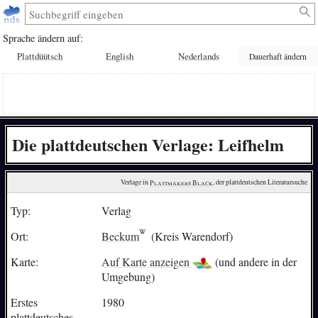
Sprache ändern auf:
Plattdüütsch
English
Nederlands
Dauerhaft ändern
Die plattdeutschen Verlage: Leifhelm
Verlage in 
Plattmakers Black
, der plattdeutschen Literatursuche
Typ:
Verlag
Ort:
Beckum
(Kreis Warendorf)
Karte:
Auf Karte anzeigen
(und andere in der
Umgebung)
Erstes
1980
plattdeutsches