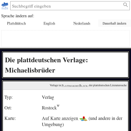
Sprache ändern auf:
Plattdüütsch
English
Nederlands
Dauerhaft ändern
Die plattdeutschen Verlage:
Michaelisbrüder
Verlage in 
Plattmakers Black
, der plattdeutschen Literatursuche
Typ:
Verlag
Ort:
Rostock
Karte:
Auf Karte anzeigen
(und andere in der
Umgebung)