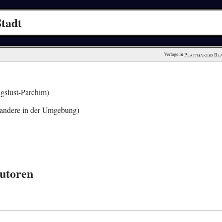
Stadt
Verlage in 
Plattmakers Bl
gslust-Parchim)
andere in der Umgebung)
Autoren