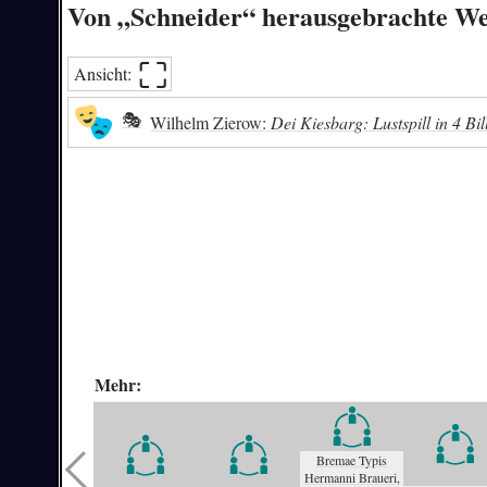
Von „Schneider“ herausgebrachte W
⛶︎
Ansicht:
🎭
Wilhelm Zierow:
Dei Kiesbarg: Lustspill in 4 Bil
Mehr:
Bremae Typis
Hermanni Braueri,