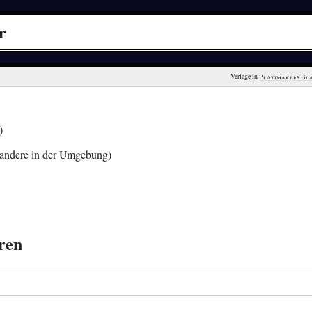
r
Verlage in 
Plattmakers Bl
)
andere in der Umgebung)
ren