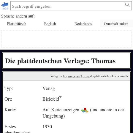
Sprache ändern auf:
Plattdüütsch
English
Nederlands
Dauerhaft ändern
Die plattdeutschen Verlage: Thomas
Verlage in 
Plattmakers Black
, der plattdeutschen Literatursuche
Typ:
Verlag
Ort:
Bielefeld
Karte:
Auf Karte anzeigen
(und andere in der
Umgebung)
Erstes
1930
plattdeutsches