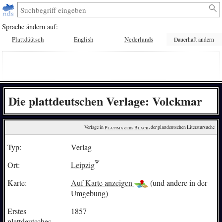
Sprache ändern auf:
Plattdüütsch
English
Nederlands
Dauerhaft ändern
Die plattdeutschen Verlage: Volckmar
Verlage in 
Plattmakers Black
, der plattdeutschen Literatursuche
Typ:
Verlag
Ort:
Leipzig
Karte:
Auf Karte anzeigen
(und andere in der
Umgebung)
Erstes
1857
plattdeutsches