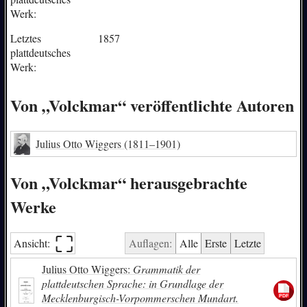
Werk:
Letztes
1857
plattdeutsches
Werk:
Von „Volckmar“ veröffentlichte Autoren
Julius Otto Wiggers
(1811–1901)
Von „Volckmar“ herausgebrachte
Werke
⛶︎
Ansicht:
Auflagen:
Alle
Erste
Letzte
Julius Otto Wiggers:
Grammatik der
plattdeutschen Sprache: in Grundlage der
Mecklenburgisch-Vorpommerschen Mundart.