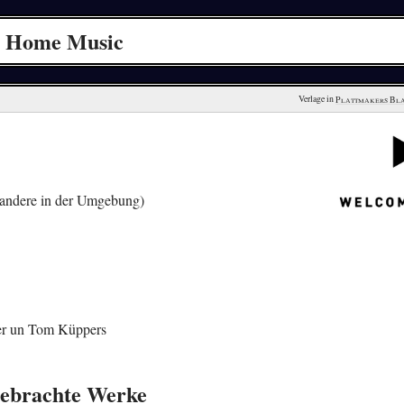
me Home Music
Verlage in 
Plattmakers Bl
andere in der Umgebung)
er un Tom Küppers
ebrachte Werke