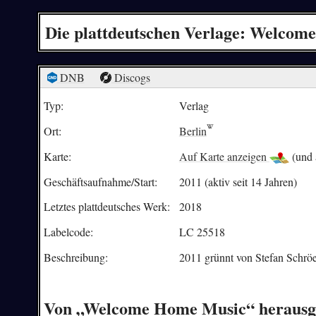
Die plattdeutschen Verlage: Welco
DNB
Discogs
Typ:
Verlag
Ort:
Berlin
Karte:
Auf Karte anzeigen
(und 
Geschäftsaufnahme/
Start:
2011 (aktiv seit 14 Jahren)
Letztes plattdeutsches Werk:
2018
Labelcode:
LC 25518
Beschreibung:
2011 grünnt von Stefan Schrö
Von „Welcome Home Music“ herausg