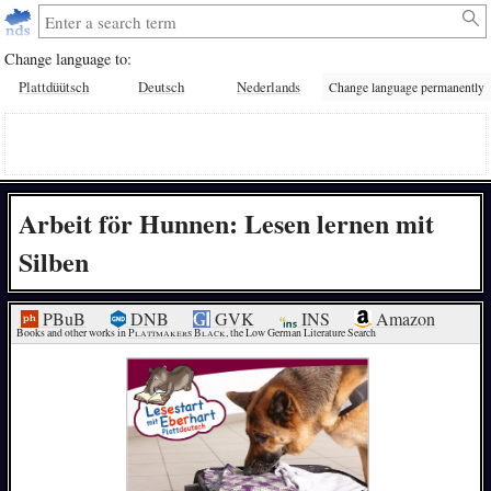
Change language to:
Plattdüütsch
Deutsch
Nederlands
Change language permanently
Arbeit för Hunnen: Lesen lernen mit
Silben
PBuB
DNB
GVK
INS
Amazon
Books and other works in 
Plattmakers Black
, the Low German Literature Search