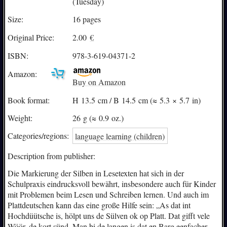
(Tuesday)
Size:
16 pages
Original Price:
2.00
€
ISBN:
978-3-619-04371-2
Amazon:
Buy on Amazon
Book format:
H 13.5 cm / B 14.5 cm (≈ 5.3 × 5.7 in)
Weight:
26 g (≈ 0.9 oz.)
Categories/
regions:
language learning (children)
Description from publisher:
Die Markierung der Silben in Lesetexten hat sich in der
Schulpraxis eindrucksvoll bewährt, insbesondere auch für Kinder
mit Problemen beim Lesen und Schreiben lernen. Und auch im
Plattdeutschen kann das eine große Hilfe sein: „As dat int
Hochdüütsche is, hölpt uns de Sülven ok op Platt. Dat gifft vele
Wöör, de kort sünd. Man bi de langen is dat en Barg eenfacher,