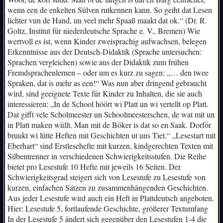
wenn een de enkelten Sülven rutkennen kann. So geiht dat Lesen
lichter vun de Hand, un veel mehr Spaaß maakt dat ok.“ (Dr. R.
Goltz, Institut für niederdeutsche Sprache e. V., Bremen) Wie
wertvoll es ist, wenn Kinder zweisprachig aufwachsen, belegen
Erkenntnisse aus der Deutsch-Didaktik (Sprache untersuchen:
Sprachen vergleichen) sowie aus der Didaktik zum frühen
Fremdsprachenlernen – oder um es kurz zu sagen: „… den twee
Spraken, dat is mehr as een!“ Was nun aber dringend gebraucht
wird, sind geeignete Texte für Kinder zu Inhalten, die sie auch
interessieren: „In de School höört wi Platt un wi vertellt op Platt.
Dat gifft vele Scholmeester un Schoolmeesterschen, de wat mit un
in Platt maken wüllt. Man mit de Böker is dat so en Saak. Dorför
bruukt wi lütte Heften mit Geschichten ut uns Tiet.“ „Lesestart mit
Eberhart“ sind Erstlesehefte mit kurzen, kindgerechten Texten mit
Silbentrenner in verschiedenen Schwierigkeitsstufen. Die Reihe
bietet pro Lesestufe 10 Hefte mit jeweils 16 Seiten. Der
Schwierigkeitsgrad steigert sich von Lesestufe zu Lesestufe von
kurzen, einfachen Sätzen zu zusammenhängenden Geschichten.
Aus jeder Lesestufe wird auch ein Heft in Plattdeutsch angeboten.
Hier: Lesestufe 5, fortlaufende Geschichte, größerer Textumfang
In der Lesestufe 5 ändert sich gegenüber den Lesestufen 1-4 die