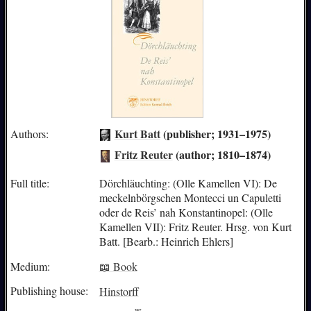
Kurt Batt
(publisher; 1931–1975)
Authors:
Fritz Reuter
(author; 1810–1874)
Full title:
Dörchläuchting: (Olle Kamellen VI): De
meckelnbörgschen Montecci un Capuletti
oder de Reis’ nah Konstantinopel: (Olle
Kamellen VII): Fritz Reuter. Hrsg. von Kurt
Batt. [Bearb.: Heinrich Ehlers]
Medium:
📖 Book
Publishing house:
Hinstorff