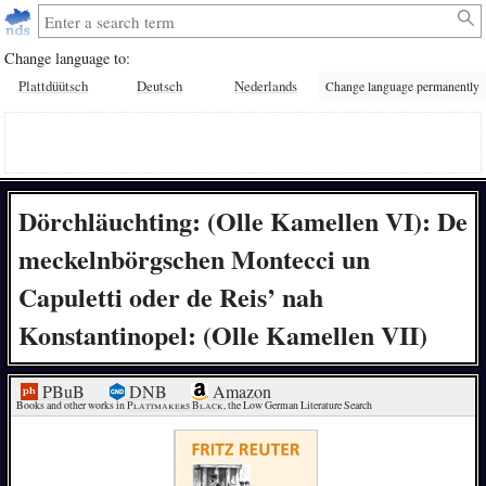
Change language to:
Plattdüütsch
Deutsch
Nederlands
Change language permanently
Dörchläuchting: (Olle Kamellen VI): De
meckelnbörgschen Montecci un
Capuletti oder de Reis’ nah
Konstantinopel: (Olle Kamellen VII)
PBuB
DNB
Amazon
Books and other works in 
Plattmakers Black
, the Low German Literature Search