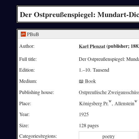
Der Ostpreußenspiegel: Mundart-Dic
PBuB
Karl Plenzat
(publisher; 188
Author:
Full title:
Der Ostpreußenspiegel: Munda
Edition:
1.–10. Tausend
Medium:
📖 Book
Publishing house:
Ostpreußische Zweigausschüss
Place:
Königsberg Pr.
,
Allenstein
Year:
1925
Size:
128 pages
Categories/
regions:
poetry