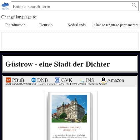
Change language to:
Plattdüütsch
Deutsch
Nederlands
Change language permanently
Güstrow - eine Stadt der Dichter
PBuB
DNB
GVK
INS
Amazon
Books and other works in 
Plattmakers Black
, the Low German Literature Search