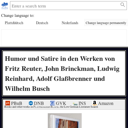
Change language to:
Plattdüütsch
Deutsch
Nederlands
Change language permanently
Humor und Satire in den Werken von
Fritz Reuter, John Brinckman, Ludwig
Reinhard, Adolf Glaßbrenner und
Wilhelm Busch
PBuB
DNB
GVK
INS
Amazon
Books and other works in 
Plattmakers Black
, the Low German Literature Search