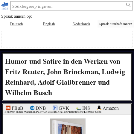
Spraak ännern op:
Deutsch
English
Nederlands
Spraak duurhaft ännern
Humor und Satire in den Werken von
Fritz Reuter, John Brinckman, Ludwig
Reinhard, Adolf Glaßbrenner und
Wilhelm Busch
PBuB
DNB
GVK
INS
Amazon
Böker un annere Warken in 
Plattmakers Black
, de Plattdüütsche Literatur-Söök