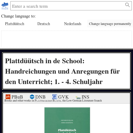
Change language to:
Plattdüütsch
Deutsch
Nederlands
Change language permanently
Plattdüütsch in de School:
Handreichungen und Anregungen für
den Unterricht; 1. - 4. Schuljahr
PBuB
DNB
GVK
INS
Books and other works in 
Plattmakers Black
, the Low German Literature Search