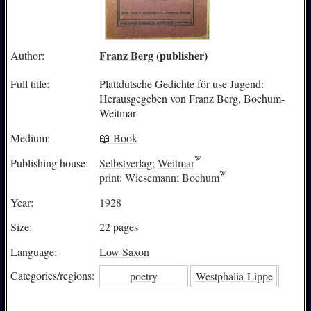
Franz Berg
(publisher)
Author:
Full title:
Plattdütsche Gedichte för use Jugend:
Herausgegeben von Franz Berg, Bochum-
Weitmar
Medium:
📖 Book
Publishing house:
Selbstverlag
;
Weitmar
print:
Wiesemann
;
Bochum
Year:
1928
Size:
22 pages
Language:
Low Saxon
Categories/
regions:
poetry
Westphalia-Lippe