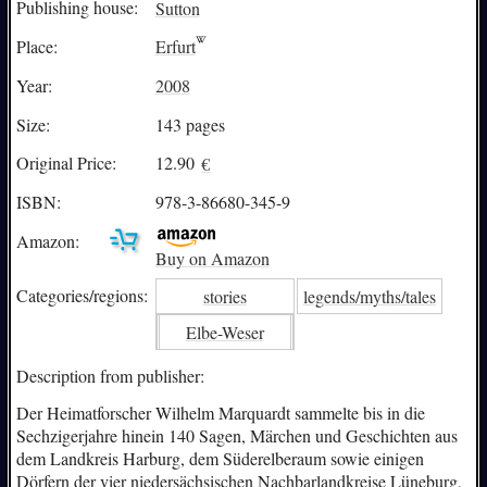
Publishing house:
Sutton
Place:
Erfurt
Year:
2008
Size:
143 pages
Original Price:
12.90
€
ISBN:
978-3-86680-345-9
Amazon:
Buy on Amazon
Categories/
regions:
stories
legends/myths/tales
Elbe-Weser
Description from publisher:
Der Heimatforscher Wilhelm Marquardt sammelte bis in die
Sechzigerjahre hinein 140 Sagen, Märchen und Geschichten aus
dem Landkreis Harburg, dem Süderelberaum sowie einigen
Dörfern der vier niedersächsischen Nachbarlandkreise Lüneburg,