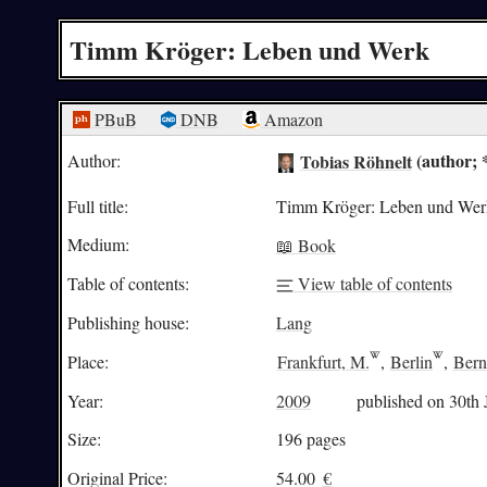
Timm Kröger: Leben und Werk
PBuB
DNB
Amazon
Tobias Röhnelt
(author; 
Author:
Full title:
Timm Kröger: Leben und Werk
Medium:
📖 Book
Table of contents:
View table of contents
Publishing house:
Lang
Place:
Frankfurt, M.
,
Berlin
,
Bern
Year:
2009
published on 30th 
Size:
196 pages
Original Price:
54.00
€