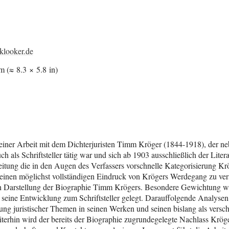
klooker.de
m (≈ 8.3 × 5.8 in)
seiner Arbeit mit dem Dichterjuristen Timm Kröger (1844-1918), der neb
uch als Schriftsteller tätig war und sich ab 1903 ausschließlich der Lite
eitung die in den Augen des Verfassers vorschnelle Kategorisierung Krög
inen möglichst vollständigen Eindruck von Krögers Werdegang zu vers
n Darstellung der Biographie Timm Krögers. Besondere Gewichtung wir
ine Entwicklung zum Schriftsteller gelegt. Darauffolgende Analysen 
ung juristischer Themen in seinen Werken und seinen bislang als versc
iterhin wird der bereits der Biographie zugrundegelegte Nachlass Krög