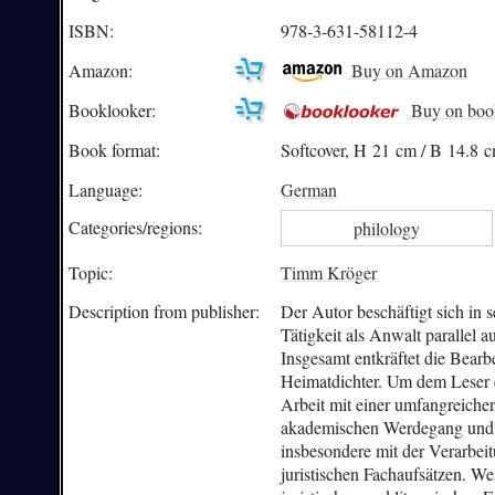
ISBN:
978-3-631-58112-4
Amazon:
Buy on Amazon
Booklooker:
Buy on boo
Book format:
Softcover, H 21 cm / B 14.8 c
Language:
German
Categories/
regions:
philology
Topic:
Timm Kröger
Description from publisher:
Der Autor beschäftigt sich in 
Tätigkeit als Anwalt parallel a
Insgesamt entkräftet die Bearb
Heimatdichter. Um dem Leser e
Arbeit mit einer umfangreiche
akademischen Werdegang und se
insbesondere mit der Verarbeit
juristischen Fachaufsätzen. We