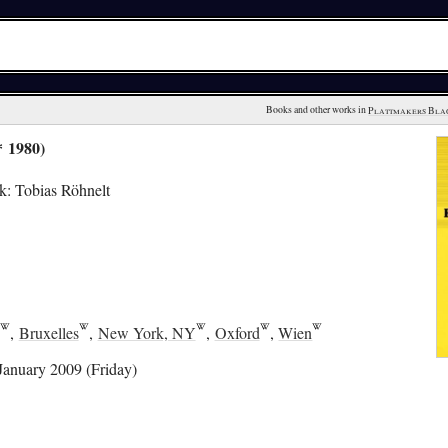
Books and other works in 
Plattmakers Bla
* 1980)
: Tobias Röhnelt
,
Bruxelles
,
New York, NY
,
Oxford
,
Wien
January 2009 (Friday)