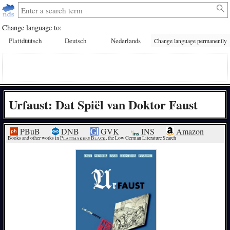
Change language to:
Plattdüütsch
Deutsch
Nederlands
Change language permanently
Urfaust: Dat Spiël van Doktor Faust
PBuB
DNB
GVK
INS
Amazon
Books and other works in 
Plattmakers Black
, the Low German Literature Search