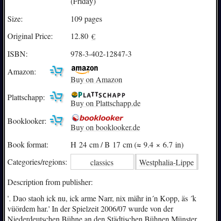
(Friday)
Size:
109 pages
Original Price:
12.80
€
ISBN:
978-3-402-12847-3
Amazon:
Buy on Amazon
Plattschapp:
Buy on Plattschapp.de
Booklooker:
Buy on booklooker.de
Book format:
H 24 cm / B 17 cm (≈ 9.4 × 6.7 in)
Categories/
regions:
classics
Westphalia-Lippe
Description from publisher:
'. Dao staoh ick nu, ick arme Narr, nix mähr in´n Kopp, äs ´k
vüördem har.' In der Spielzeit 2006/07 wurde von der
Niederdeutschen Bühne an den Städtischen Bühnen Münster