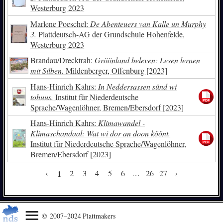
Westerburg 2023
Marlene Poeschel:
De Abenteuers van Kalle un Murphy
3.
Plattdeutsch-AG der Grundschule Hohenfelde,
Westerburg 2023
Brandau/Drecktrah:
Gröönland beleven: Lesen lernen
mit Silben.
Mildenberger, Offenburg [2023]
Hans-Hinrich Kahrs:
In Neddersassen sünd wi
tohuus.
Institut für Niederdeutsche
Sprache/Wagenlöhner, Bremen/Ebersdorf [2023]
Hans-Hinrich Kahrs:
Klimawandel -
Klimaschandaal: Wat wi dor an doon köönt.
Institut für Niederdeutsche Sprache/Wagenlöhner,
Bremen/Ebersdorf [2023]
‹
1
2
3
4
5
6
…
26
27
›
© 2007–2024 Plattmakers