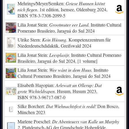
Mehrings/Meyer/Semken:
Griese Hunnen köönt
nich flegen.
1st edition, Isensee, Oldenburg 2024,
ISBN
978-3-7308-2099-5
Lilia Jonat Stein:
Grootmuter eer Land.
Instituto Cultural
Pomerano Brasileiro, Jaraguá do Sul 2024
Ulrike Stern:
Kein Hüsung.
Kompetenzzentrum für
Niederdeutschdidaktik, Greifswald 2024
Lilia Jonat Stein:
Leesplasijr.
Instituto Cultural Pomerano
Brasileiro, Jaraguá do Sul 2024, [1 volume]
Lilia Jonat Stein:
Wee wånt in dem Huus.
Instituto
Cultural Pomerano Brasileiro, Jaraguá do Sul 2024
Elisabeth Hagopian:
Arlewatt un Ollerup: Dat
grote Wichteldrapen.
Husum, Husum 2023,
ISBN
978-3-96717-087-0
Silke Borchert:
Dat Wiehnachtsfest is redd!
Don Bosco,
München 2023
Marlene Poeschel:
De Abenteuers van Kalle un Murphy
2.
Plattdeutsch-AG der Grundschule Hohenfelde,