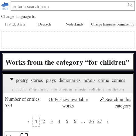
Change language to:
Plattdüütsch
Deutsch
Nederlands
Change language permanently
Works from the category “for children”
poetry
stories
plays
dictionaries
novels
crime
comics
classics
Christmas
non-fiction
music
religion
eroticism
hunting
audiobooks
radioplays
language learning (children)
Number of entries:
Only show available
🔎︎ Search in this
533
works
category
language learning (adults)
politics
linguistics
philology
movie/video
legends/myths/tales
about war
food/cooking
‹
1
2
3
4
5
6
…
26
27
›
fantasy
about love
riddles/puzzles/quizzes
proverbs
to laugh about
reversible book
Reuter’s works