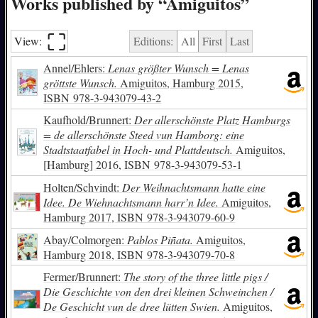
Works published by “Amiguitos”
⛶︎
View:
Editions:
All
First
Last
Annel/Ehlers:
Lenas größter Wunsch = Lenas
gröttste Wunsch.
Amiguitos, Hamburg 2015,
ISBN
978-3-943079-43-2
Kaufhold/Brunnert:
Der allerschönste Platz Hamburgs
= de allerschönste Steed vun Hamborg: eine
Stadtstaatfabel in Hoch- und Plattdeutsch.
Amiguitos,
[Hamburg] 2016,
ISBN
978-3-943079-53-1
Holten/Schvindt:
Der Weihnachtsmann hatte eine
Idee. De Wiehnachtsmann harr’n Idee.
Amiguitos,
Hamburg 2017,
ISBN
978-3-943079-60-9
Abay/Colmorgen:
Pablos Piñata.
Amiguitos,
Hamburg 2018,
ISBN
978-3-943079-70-8
Fermer/Brunnert:
The story of the three little pigs /
Die Geschichte von den drei kleinen Schweinchen /
De Geschicht vun de dree lütten Swien.
Amiguitos,