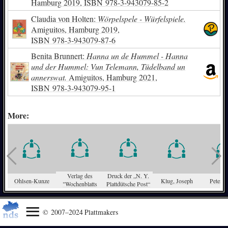
Hamburg 2019,
ISBN
978-3-943079-85-2
Claudia von Holten:
Wörpelspele - Würfelspiele.
Amiguitos, Hamburg 2019,
ISBN
978-3-943079-87-6
Benita Brunnert:
Hanna un de Hummel - Hanna
und der Hummel: Vun Telemann, Tüdelband un
annerswat.
Amiguitos, Hamburg 2021,
ISBN
978-3-943079-95-1
More:
Verlag des
Druck der „N. Y.
Ohlsen-Kunze
Klug, Joseph
Peter K
"Wochenblatts
Plattdütsche Post“
© 2007–2024 Plattmakers