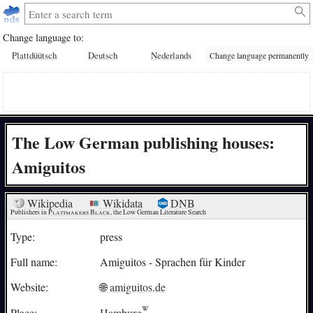
Change language to:
Plattdüütsch
Deutsch
Nederlands
Change language permanently
The Low German publishing houses:
Amiguitos
Wikipedia
Wikidata
DNB
Publishers in 
Plattmakers Black
, the Low German Literature Search
Type:
press
Full name:
Amiguitos - Sprachen für Kinder
Website:
🌐 amiguitos.de
Place:
Hamburg