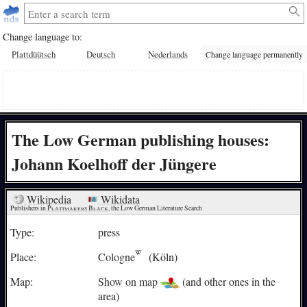
Change language to:
Plattdüütsch
Deutsch
Nederlands
Change language permanently
The Low German publishing houses:
Johann Koelhoff der Jüngere
Wikipedia
Wikidata
Publishers in 
Plattmakers Black
, the Low German Literature Search
Type:
press
Place:
Cologne
(Köln)
Map:
Show on map
(and other ones in the
area)